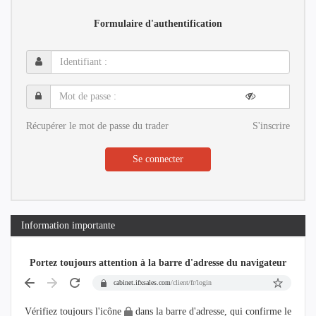
Formulaire d'authentification
Identifiant
:
Mot
de
passe
Récupérer le mot de passe du trader
S'inscrire
:
Se connecter
Information importante
Portez toujours attention à la barre d'adresse du navigateur
cabinet.ifxsales.com
/client/fr/login
Vérifiez toujours l'icône
dans la barre d'adresse, qui confirme le