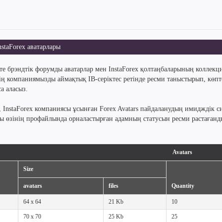
staForex аватарлары
те брэндтік форумды аватарлар мен InstaForex қолтаңбаларының коллекц
дің компаниямызды аймақтық IB-серіктес ретінде ресми таныстырып, көпт
а аласыз.
, InstaForex компаниясы ұсынған Forex Avatars пайдаланудың имидждік
ды өзінің профайлында орналастырған адамның статусын ресми растаған
Avatars
Size
avatars
files
Quantity
64 x 64
21 Kb
10
70 x 70
25 Kb
25