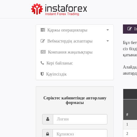
In
Қаржы операциялары
Вебмастердің аспаптары
Бұл бет
сіз біз
Компания жаңалықтары
қатынас
Кері байланыс
Алайда
аватар
Қауіпсіздік
Серіктес кабинетінде авторлану
формасы
#
Логин
1
Құпиясөз
2