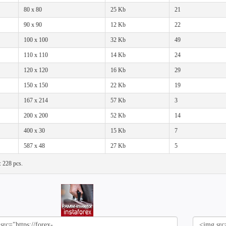
80 x 80
25 Kb
21
90 x 90
12 Kb
22
100 x 100
32 Kb
49
110 x 110
14 Kb
24
120 x 120
16 Kb
29
150 x 150
22 Kb
19
167 x 214
57 Kb
3
200 x 200
52 Kb
14
400 x 30
15 Kb
7
587 x 48
27 Kb
5
l: 228 pcs.