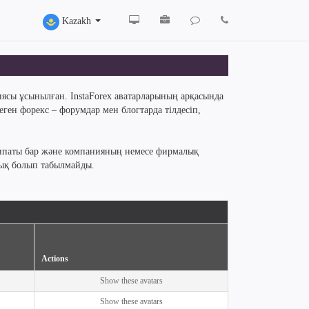
Kazakh
иясы ұсынылған. InstaForex аватарларының арқасында
еген форекс – форумдар мен блогтарда тілдесіп,
 сипаты бар және компанияның немесе фирмалық
дық болып табылмайды.
Actions
Show these avatars
Show these avatars