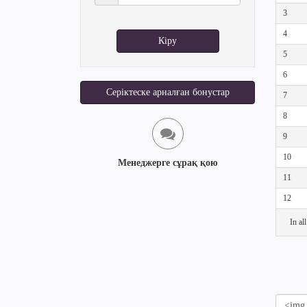
3
4
Кіру
5
6
Серіктеске арналған бонустар
7
8
9
10
Менеджерге сұрақ қою
11
12
In al