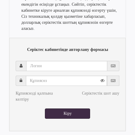
екендігін есіңізде ұстаңыз. Сөйтіп, серіктестік
кабинетке кіруге арналған құпиясөзді өзгерту үшін,
Сіз техникалық қолдау қызметіне хабарласып,
долларлық серіктестік шоттың құпиясөзін өзгерте
аласыз.
Серіктес кабинетінде авторлану формасы
Логин
Құпиясөз
Құпиясөзді қалпына
Серіктестік шот ашу
келтіру
Кіру