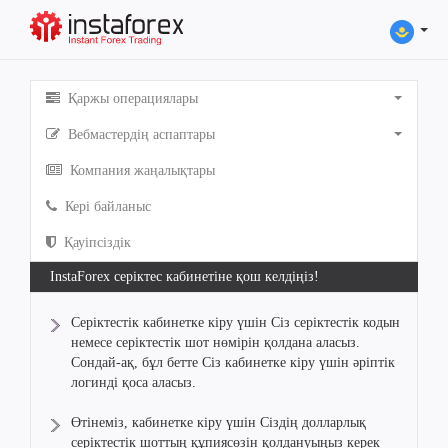
Қаржы операциялары
Вебмастердің аспаптары
Компания жаңалықтары
Кері байланыс
Қауіпсіздік
InstaForex серіктес кабинетіне қош келдіңіз!
Серіктестік кабинетке кіру үшін Сіз серіктестік кодын
немесе серіктестік шот нөмірін қолдана аласыз.
Сондай-ақ, бұл бетте Сіз кабинетке кіру үшін әріптік
логинді қоса аласыз.
Өтінеміз, кабинетке кіру үшін Сіздің долларлық
серіктестік шоттың құпиясөзін қолдануыңыз керек